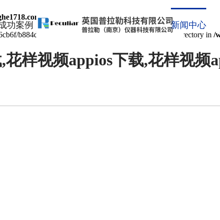
he1718.com/func.php
on line
127
成功案例
新闻中心
cb6f/b884d.html): failed to open stream: No such file or directory in
/
花样视频appios下载,花样视频
ECHNICAL ARTIC
技术文章