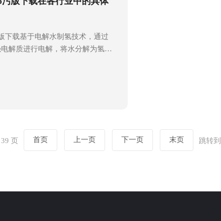
pp污版下载在各行业中的具体
包括检查电源线是否插入插座、管道
滤器是否干净。2、启动设备：按
污版下载基于电解水制氢技术，通过
强电解质进行电解，将水分解为氢气
气经过一系列净化步骤，如过滤器、
除杂质和水分，从而得到高纯度的氢
氢量可调、运行稳定、安全可靠等特
验室、新能源、化工和金属加工等领
氢燃料电池生产、精细化工和金属焊
高纯氢气供应。以下是高纯花样视频
行业中的具体应用，咱们来一起了解
首页
上一页
下一页
末页
 39 页
跳转到
业：在化工工业中，被广泛用于加
...