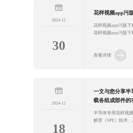
上，以满足各种实
花样视频app污
氢气的需求。2、工
2024-12
化学反应法来制备氢气
花样视频app污版
花样视频app污版
利用电流通过水中
30
气。有许多应用领
属加工和氢气储存等
查看详情
下部分组成：1、水
水。2、电解槽：是
和阴极。3、电解质
4、电极：包括阳极
一文与您分享半
件。5、电源：提供
app污版下载还可能
载各组成部件的
2024-12
半导体专用花样视频
解质（SPE）技术
18
99.999%甚至更