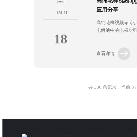
高纯花样视频a
好并准备就绪。这
是否正确安装以及过
应用分享
2024-11
下开关或旋...
高纯花样视频app
电解池中的电极对
18
和氧气。随后，氢
干燥器等装置，去
气。该设备具有产
查看详情
点，广泛应用于实
域，为科研实验、
接等提供了可靠的
app污版下载在各
共 306 条记录，当前 8 /
一下吧。1、化工工
氢反应和氢气处理过程