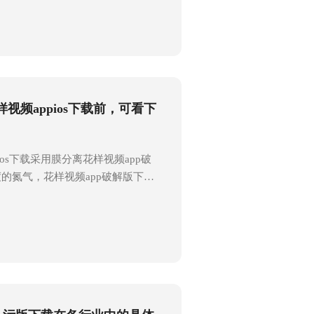
，如自动水位控制与补水功能、微电
够实时监测和调整氢气流量与纯度，
有高稳定性和可靠性。半导体专用花
载由多个部件构成，每个部件都发挥
正常运行和高效性能。1、电解
将水分解成氢气和氧气的关键部件。
视频appios下载前，可看下
电解水的方式，将水中的氢离子和氢
..
ios下载采用膜分离花样视频app破
的氮气，花样视频app破解版下载
后进入高分子膜过滤器，由于各种气
扩散系数不同，导致不同气体在膜中
，在一定压力条件下，利用氧和氮等
膜中具有不同的渗透速率来使氧和氮
全和有效地使用大流量花样视频
根据以下步骤进行操作：1、准备工
前，必须先确保所有设备都已经连接