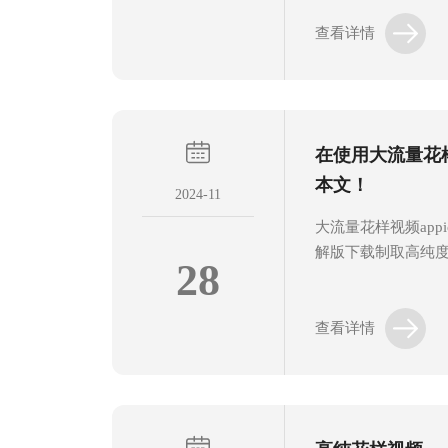
输出和智能化设计
脑控制系统等，能
查看详情
确保输出的氢气具
样视频app污版下
着关键的作用，确保
槽。电解槽是用来
在使用大流量花样
在电解槽中，通过
氧根离子分离出来，.
本文！
2024-11
大流量花样视频app
解版下载制取高纯度
28
经压缩机压缩过滤
体在膜中溶解度和
相对渗透速率不同
查看详情
不同性质的气体在
分离。为了确保安
appios下载，可
作：在开始操作之