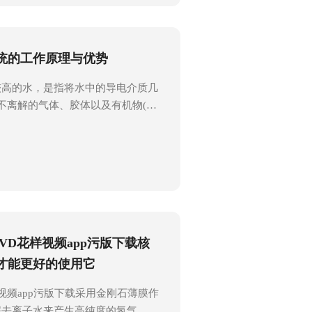
定性。以下是金刚石MPCVD花样
在使用时应遵循的详细步骤，希望对
全准备（1）环境检查：选择一个通
统的工作原理与优势
的地方放置。确保周围没有易燃物
较高的水，是指将水中的导电介质几
不离解的气体、胶体以及有机物(包
低程度的水。实验室超纯水系统是
)出发，通过一系列精密的过滤和纯
出电阻率较高的超纯水的完整生产系
系统通常采用反渗透技术、离子交换
EDI)技术等相结合的方式工作。这
地去除水中的杂质和离子，提高水质
水系统广泛应用于生物、医药、电
VD花样视频app污版下载核
。其优势包括：1.高纯...
才能更好的使用它
样视频app污版下载采用金刚石薄膜作
解去离子水来产生高纯度的氢气，纯