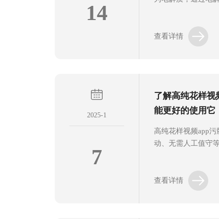
14
度通常可达到99.9
气钢瓶，仅需供电
气，一次加水可持续
查看详情
刚石MPCVD花样视
色，共同确保系统
一起了解一下吧。1
设备的核心，通常
了解高纯花样视
2.45GHz。该系
率...
能更好的使用它
2025-1
高纯花样视频app
动、无需人工值守
7
导体制造、光纤通
域。同时，它具备
点，是现代工业和
查看详情
介绍高纯花样视频a
好地理解这一技术。
高纯度的氢气，通常