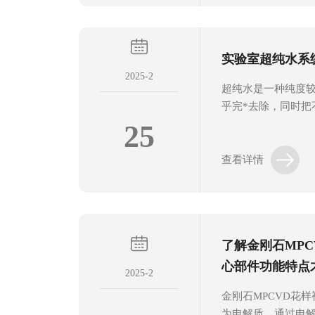
纯度和实验结果的稳
视频app污版下载
您有所帮助。1、安
实验室超纯水系
风良好且远离火源
2025-2
质。...
超纯水是一种纯度
乎完*去除，同时把
括细菌)也去除至很
25
指从原水(如自来水
化技术，最终生产
查看详情
统。实验室超纯水
技术以及电去离子(
些技术能够更有效
纯度。实验室超纯
了解金刚石MPC
子、实验室等多个领域
心部件功能特点
2025-2
金刚石MPCVD花
为电解质，通过电