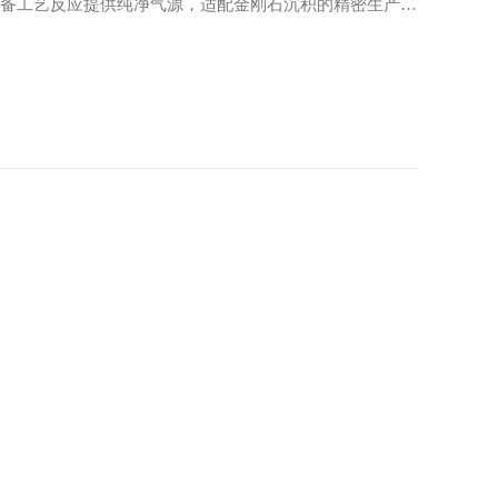
为设备工艺反应提供纯净气源，适配金刚石沉积的精密生产工
下载的产气状态...