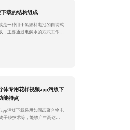
验室、工业或其他应用领域对高纯度
版下载的结构组成
作原理：该设备一般采用电解法或
。...
下载是一种用于氢燃料电池的自调式
下载，主要通过电解水的方式工作，
的电解质溶液，将水分子分解成氢
域，包括燃料电池、实验室研究、金
。花样视频app污版下载主要由以
箱：用于储存和提供电解所需的
电解水的主要场所，内部设有阳极
溶液：提供电解所需的离子环境。
和阴极，是电解过程中的关键部
导体专用花样视频app污版下
电解所需的电流。此外，花样视频
配备压力控制系统、净化系统和...
功能特点
app污版下载采用如固态聚合物电
、离子膜技术等，能够产生高达
高纯度的氢气。该设备具备稳定的压力