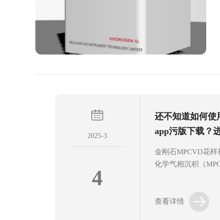
还不知道如何使
app污版下载？
2025-3
金刚石MPCVD花
化学气相沉积（MP
4
技术，通过电解去
气，纯度通常可达到
仅摆脱了传统高压
查看详情
SPE固态电解质技