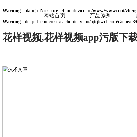
Warning
: mkdir(): No space left on device in
/www/wwwroot/zheng
网站首页
产品系列
Warning
: file_put_contents(./cachefile_yuan/njtqbwcl.com/cache/e3/6
花样视频,花样视频app污版下载,
T