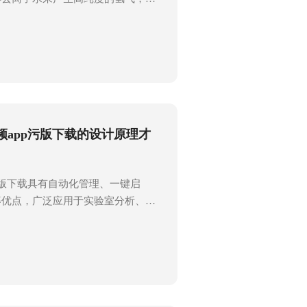
995%以上。该设备无需使用高压氢
和去离子水即可连续、可靠地产生氢
工作15天，大大地降低了成本。金
频app污版下载的核心部件各具特
的稳定运行和高效产出，下面咱们来
、微波发生系统微波发生系统是本
采用磁控管作为微波源，工作频率为
频app污版下载的设计原理才
统能够产生稳定的微波功率输出，功
污版下载具有自动化管理、一键启
等优点，广泛应用于实验室分析、半
信、石油化工、燃料电池等多个领
能耗低、操作简单、安全可靠等特
科学研究中的重要工具。下面将详细
pp污版下载的设计原理，帮助您更
1、设计目标：其设计目标是产生
要求氢气的纯度达到99、999%以