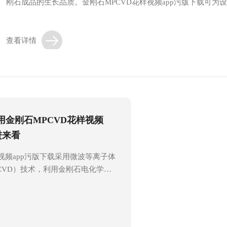
刚石成品的生长品质。金刚石MPCVD花样视频app污版下载可
况。恪守规范的操作流程，能够稳定金刚石MPCVD花样视频app污版
查看详情
用金刚石MPCVD花样视频
进来看
样视频app污版下载采用微波等离子体
CVD）技术，利用金刚石电化学膜
离子水来高效、连续地产生高纯度氢
99、9995%以上。这一创新技术不
氢气钢瓶的昂贵和安全隐患，还通过
术、离子膜等技术，确保了氢气的高