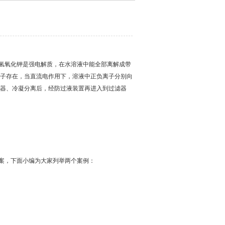
，氢氧化钾是强电解质，在水溶液中能全部离解成带
存在，当直流电作用下，溶液中正负离子分别向
、冷凝分离后，经防过液装置再进入到过滤器
，下面小编为大家列举两个案例：
。