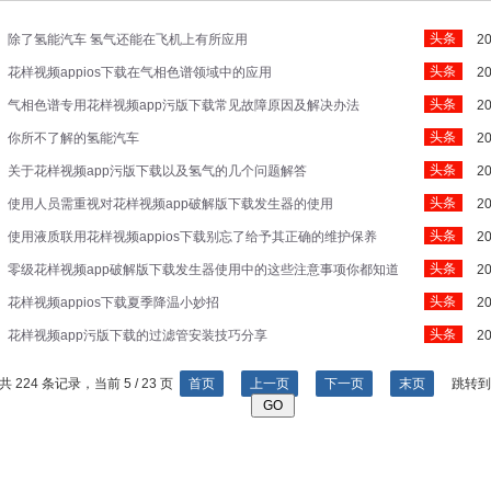
头条
除了氢能汽车 氢气还能在飞机上有所应用
20
头条
花样视频appios下载在气相色谱领域中的应用
20
头条
气相色谱专用花样视频app污版下载常见故障原因及解决办法
20
头条
你所不了解的氢能汽车
20
头条
关于花样视频app污版下载以及氢气的几个问题解答
20
头条
使用人员需重视对花样视频app破解版下载发生器的使用
20
头条
使用液质联用花样视频appios下载别忘了给予其正确的维护保养
20
头条
零级花样视频app破解版下载发生器使用中的这些注意事项你都知道
20
头条
吗？
花样视频appios下载夏季降温小妙招
20
头条
花样视频app污版下载的过滤管安装技巧分享
20
共 224 条记录，当前 5 / 23 页
首页
上一页
下一页
末页
跳转到