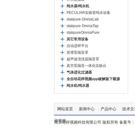
纯水器/纯水机
PECULIAR实验室纯水设备
stakpure OmniaLab
stakpure OmniaTap
stakpureOmniaPure
其它常用设备
自动进样平台
质谱泵隔音罩
超声波清洗器隔音罩
真空泵隔音一体化实验台
气体进化过滤器
全自动花样视频app破解版下载源
纯水机/纯水器
网站首页
新闻中心
产品中心
技术文
样视频
南京花样视频科技有限公司 版权所有 备案号：